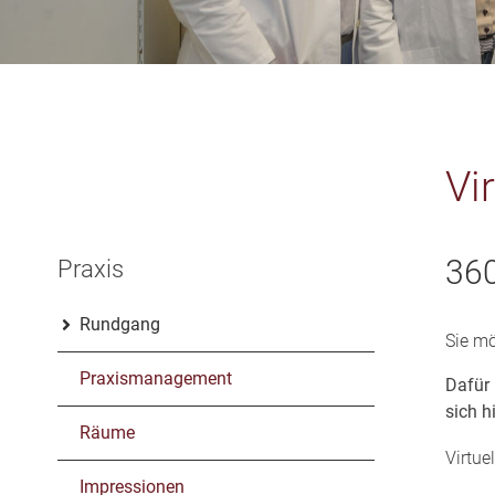
Vi
360
Praxis
Rundgang
Sie mö
Praxismanagement
Dafür 
sich h
Räume
Virtue
Impressionen