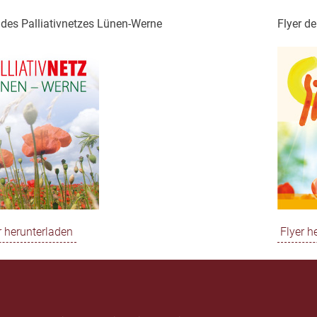
 des Palliativnetzes Lünen-Werne
Flyer d
r herunterladen
Flyer h