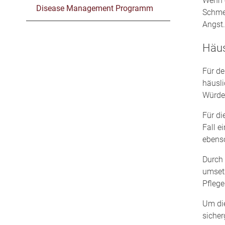
Wenn e
Disease Management Programm
Schmer
Angst
Häus
Für de
häusl
Würde 
Für di
Fall e
ebenso
Durch 
umsetz
Pflege
Um die
sicher