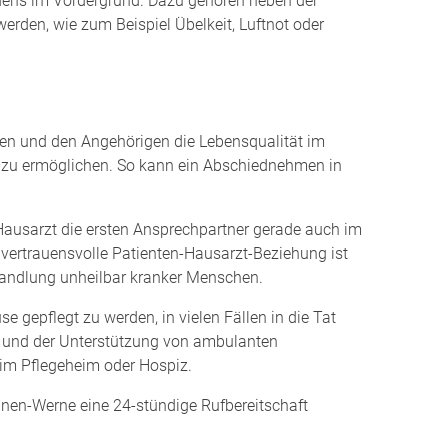
idens im Vordergrund. Dazu gehören neben der
den, wie zum Beispiel Übelkeit, Luftnot oder
enten und den Angehörigen die Lebensqualität im
 zu ermöglichen. So kann ein Abschiednehmen in
 Hausarzt die ersten Ansprechpartner gerade auch im
 vertrauensvolle Patienten-Hausarzt-Beziehung ist
ehandlung unheilbar kranker Menschen.
e gepflegt zu werden, in vielen Fällen in die Tat
t und der Unterstützung von ambulanten
 im Pflegeheim oder Hospiz.
Lünen-Werne eine 24-stündige Rufbereitschaft