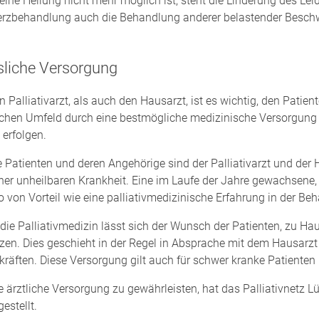
ine Heilung nicht mehr möglich ist, steht die Linderung des Le
zbehandlung auch die Behandlung anderer belastender Beschwer
.
liche Versorgung
n Palliativarzt, als auch den Hausarzt, ist es wichtig, den Pati
ichen Umfeld durch eine bestmögliche medizinische Versorgung
erfolgen.
e Patienten und deren Angehörige sind der Palliativarzt und der
iner unheilbaren Krankheit. Eine im Laufe der Jahre gewachsene,
 von Vorteil wie eine palliativmedizinische Erfahrung in der B
die Palliativmedizin lässt sich der Wunsch der Patienten, zu Haus
en. Dies geschieht in der Regel in Absprache mit dem Hausarz
kräften. Diese Versorgung gilt auch für schwer kranke Patienten
 ärztliche Versorgung zu gewährleisten, hat das Palliativnetz 
gestellt.